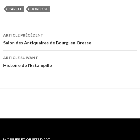
CARTEL
HORLOGE
ARTICLE PRÉCÉDENT
Navigation
Salon des Antiquaires de Bourg-en-Bresse
de
ARTICLE SUIVANT
l’article
Histoire de l’Estampille
MOBILIER ET OBJETS D’ART