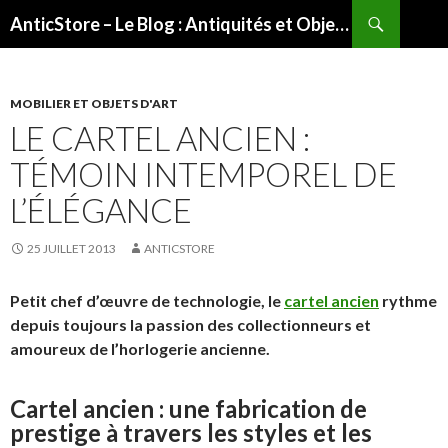
Recherche
AnticStore – Le Blog : Antiquités et Objets d'art
ALLER
AU
CONTENU
PRINCIPAL
MOBILIER ET OBJETS D'ART
LE CARTEL ANCIEN :
TÉMOIN INTEMPOREL DE
L’ÉLÉGANCE
25 JUILLET 2013
ANTICSTORE
Petit chef d’œuvre de technologie, le
cartel ancien
rythme
depuis toujours la passion des collectionneurs et
amoureux de l’horlogerie ancienne.
Cartel ancien : une fabrication de
prestige à travers les styles et les